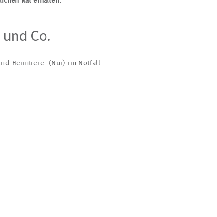
lichen Rat erhalten:
e und Co.
und Heimtiere. (Nur) im Notfall