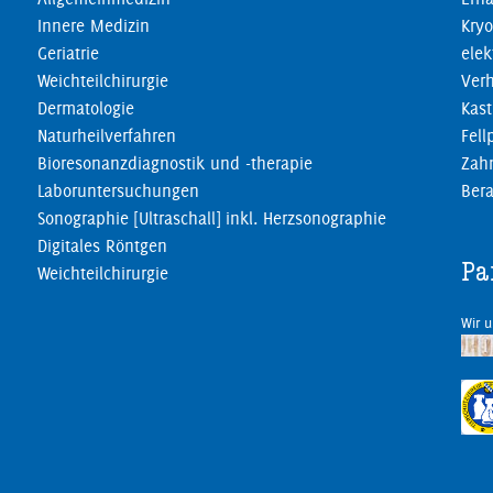
Innere Medizin
Kryo
Geriatrie
elek
Weichteilchirurgie
Verh
Dermatologie
Kast
Naturheilverfahren
Fell
Bioresonanzdiagnostik und -therapie
Zahn
Laboruntersuchungen
Ber
Sonographie [Ultraschall] inkl. Herzsonographie
Digitales Röntgen
Pa
Weichteilchirurgie
Wir 