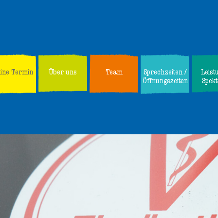
line Termin
Über uns
Team
Sprechzeiten /
Leist
Öffnungszeiten
Spek