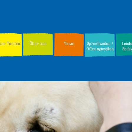
line Termin
Über uns
Team
Sprechzeiten /
Leist
Öffnungszeiten
Spek