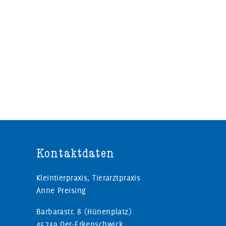
Kontaktdaten
Kleintierpraxis, Tierarztpraxis
Anne Preising
Barbarastr. 8 (Hünenplatz)
45739 Oer-Erkenschwick