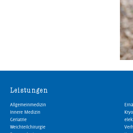
Leistungen
Allgemeinmedizin
Ernä
Innere Medizin
Kryo
Geriatrie
elek
Weichteilchirurgie
Verh