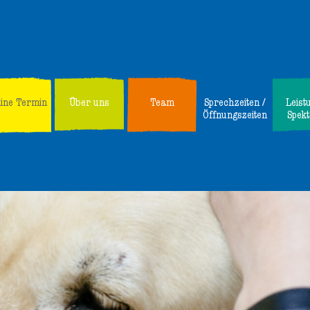
line Termin
Über uns
Team
Sprechzeiten /
Leist
Öffnungszeiten
Spek