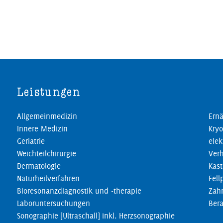
Leistungen
Allgemeinmedizin
Ernä
Innere Medizin
Kryo
Geriatrie
elek
Weichteilchirurgie
Verh
Dermatologie
Kast
Naturheilverfahren
Fell
Bioresonanzdiagnostik und -therapie
Zahn
Laboruntersuchungen
Ber
Sonographie [Ultraschall] inkl. Herzsonographie