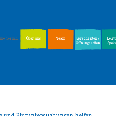
line Termin
Über uns
Team
Sprechzeiten /
Leist
Öffnungszeiten
Spek
s und Blutuntersuchungen helfen