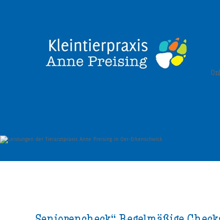
On
Seniorencheck“ Regelmäßige Check