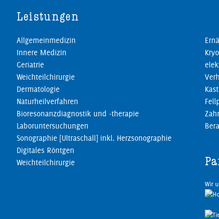
Leistungen
Allgemeinmedizin
Ernä
Innere Medizin
Kryo
Geriatrie
elek
Weichteilchirurgie
Verh
Dermatologie
Kast
Naturheilverfahren
Fell
Bioresonanzdiagnostik und -therapie
Zahn
Laboruntersuchungen
Ber
Sonographie [Ultraschall] inkl. Herzsonographie
Digitales Röntgen
Pa
Weichteilchirurgie
Wir 