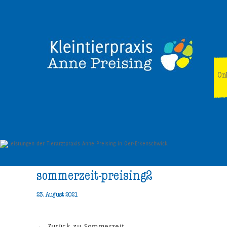
On
sommerzeit-preising2
23. August 2021
←
Zurück zu Sommerzeit