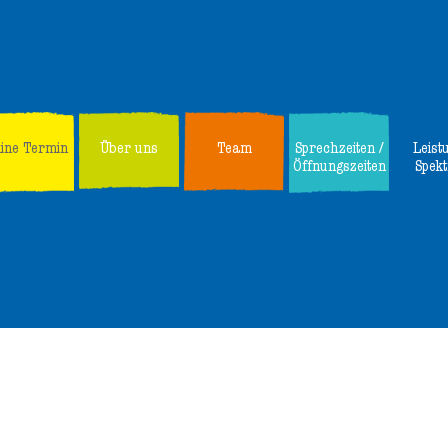
line Termin
Über uns
Team
Sprechzeiten /
Leist
Öffnungszeiten
Spek