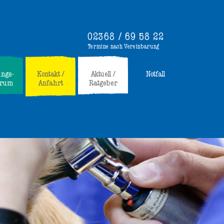
02368 / 69 58 22
Termine nach Vereinbarung
ungs-
Kontakt /
Aktuell /
Notfall
trum
Anfahrt
Ratgeber