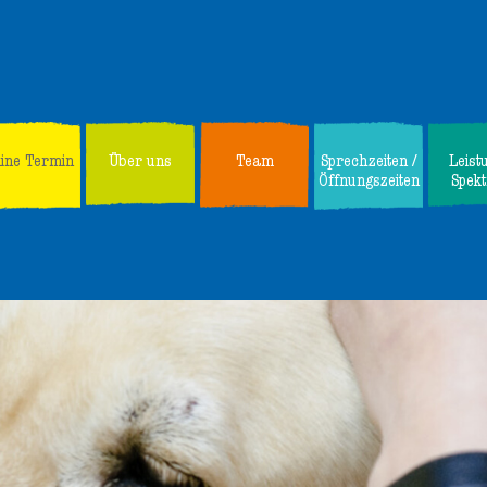
line Termin
Über uns
Team
Sprechzeiten /
Leist
Öffnungszeiten
Spek