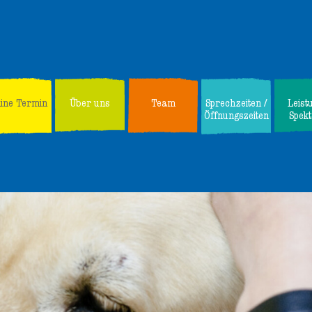
line Termin
Über uns
Team
Sprechzeiten /
Leist
Öffnungszeiten
Spek