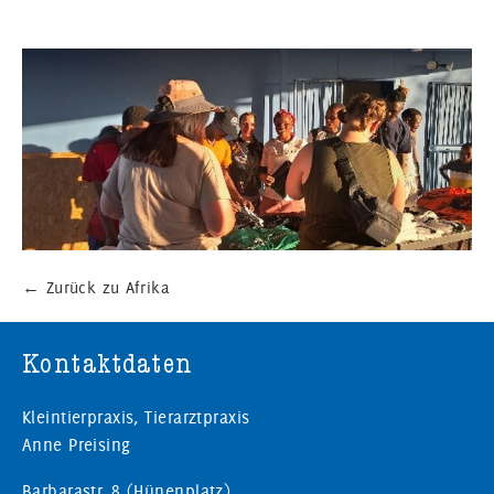
←
Zurück zu Afrika
Kontaktdaten
Kleintierpraxis, Tierarztpraxis
Anne Preising
Barbarastr. 8 (Hünenplatz)