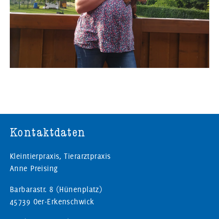
Kontaktdaten
Kleintierpraxis, Tierarztpraxis
Anne Preising
Barbarastr. 8 (Hünenplatz)
45739 Oer-Erkenschwick