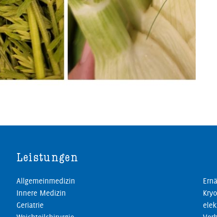
Leistungen
Allgemeinmedizin
Ernä
Innere Medizin
Kryo
Geriatrie
elek