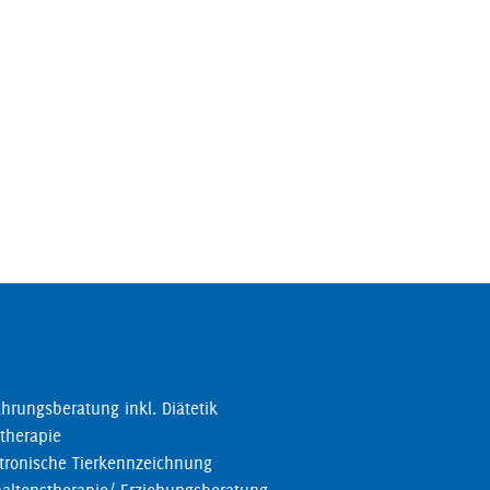
hrungsberatung inkl. Diätetik
therapie
tronische Tierkennzeichnung