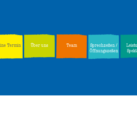
line Termin
Über uns
Team
Sprechzeiten /
Leist
Öffnungszeiten
Spek