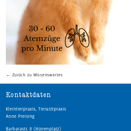
←
Zurück zu Wissenswertes
Kontaktdaten
Kleintierpraxis, Tierarztpraxis
Anne Preising
Barbarastr. 8 (Hünenplatz)